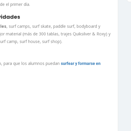
e el primer día
.
ividades
les
, surf camps, surf skate, paddle surf, bodyboard y
or material (más de 300 tablas, trajes Quiksilver & Roxy) y
surf camp, surf house, surf shop).
mo, para que los alumnos puedan
surfear y formarse en