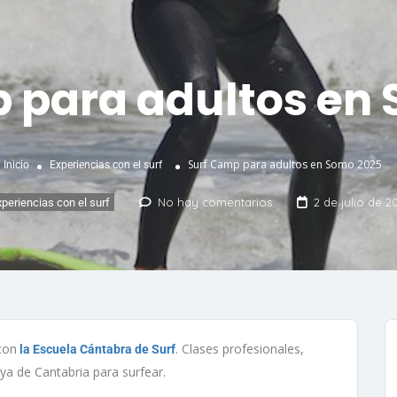
 para adultos en
Surf Camp para adultos en Somo 2025
Inicio
Experiencias con el surf
No hay comentarios
2 de julio de 2
xperiencias con el surf
con
. Clases profesionales,
la Escuela Cántabra de Surf
ya de Cantabria para surfear.