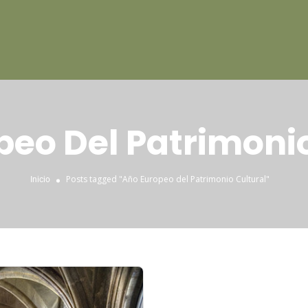
peo Del Patrimonio
Posts tagged "Año Europeo del Patrimonio Cultural"
Inicio