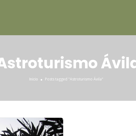
Astroturismo Ávil
Posts tagged "Astroturismo Ávila"
Inicio