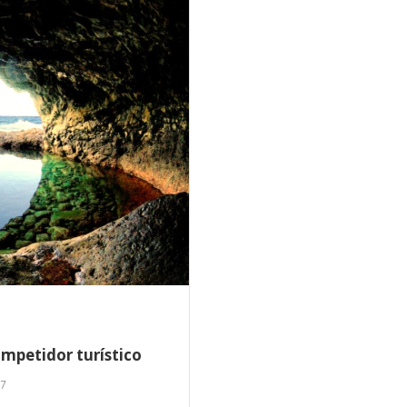
mpetidor turístico
17