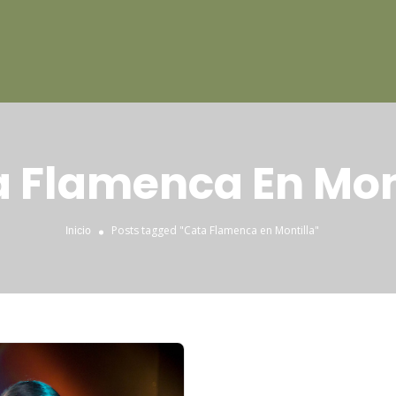
 Flamenca En Mon
Posts tagged "Cata Flamenca en Montilla"
Inicio