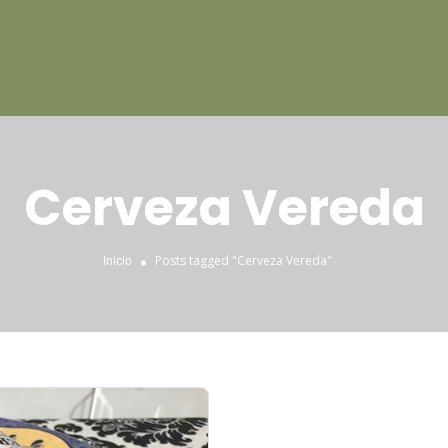
Cerveza Vereda
Posts tagged "Cerveza Vereda"
Inicio