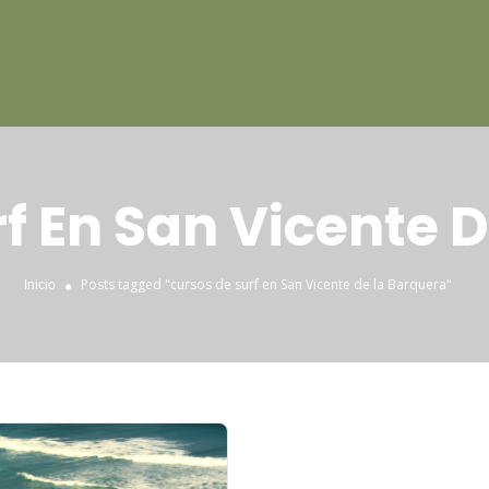
f En San Vicente 
Posts tagged "cursos de surf en San Vicente de la Barquera"
Inicio