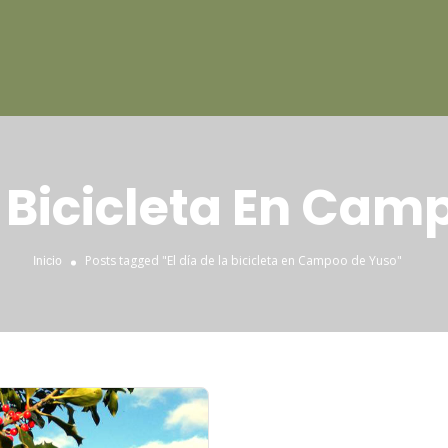
a Bicicleta En Ca
Posts tagged "El día de la bicicleta en Campoo de Yuso"
Inicio