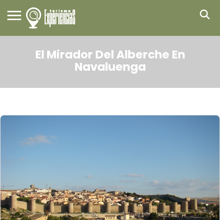
El Mirador Del Alberche En
Navaluenga