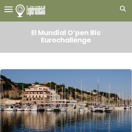
El Mundial O’pen Bic
Eurochallenge