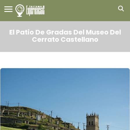
El Patio De Gradas Del Museo Del
Cerrato Castellano