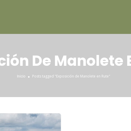
ción De Manolete 
Posts tagged "Exposición de Manolete en Rute"
Inicio