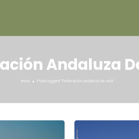
ación Andaluza D
Posts tagged "Federación andaluza de vela"
Inicio