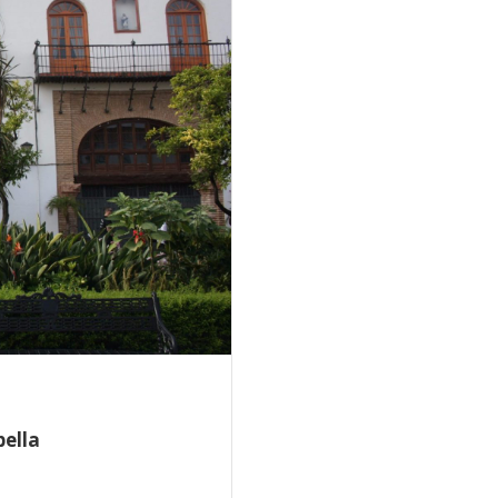
bella
8