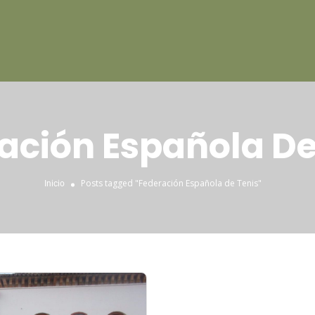
ación Española De
Posts tagged "Federación Española de Tenis"
Inicio