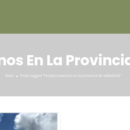
nos En La Provinci
Posts tagged "Festejos taurinos en la provincia de Valladolid"
Inicio