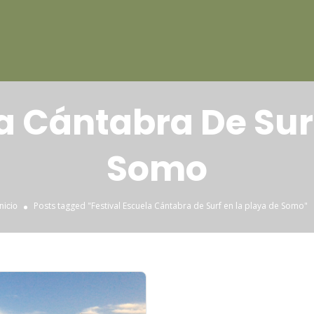
a Cántabra De Sur
Somo
Posts tagged "Festival Escuela Cántabra de Surf en la playa de Somo"
Inicio