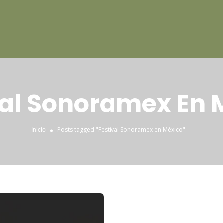
val Sonoramex En 
Posts tagged "Festival Sonoramex en México"
Inicio