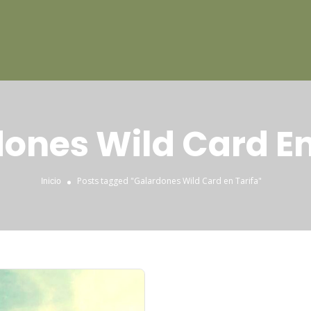
ones Wild Card En
Posts tagged "Galardones Wild Card en Tarifa"
Inicio