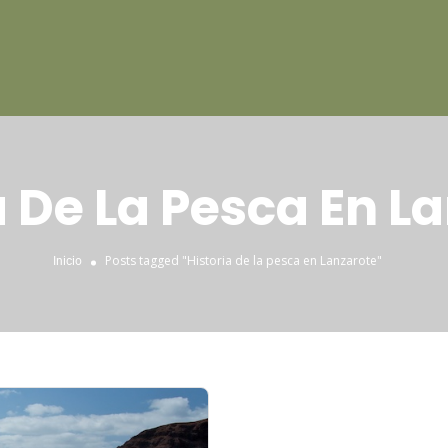
a De La Pesca En L
Posts tagged "Historia de la pesca en Lanzarote"
Inicio