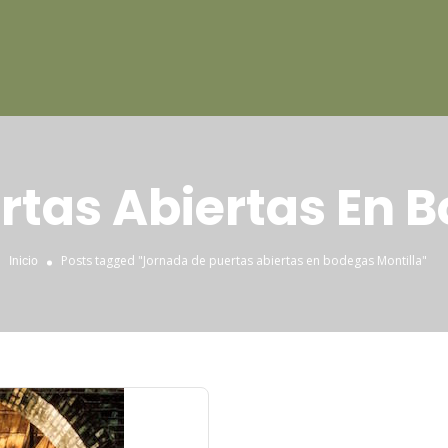
rtas Abiertas En B
Posts tagged "Jornada de puertas abiertas en bodegas Montilla"
Inicio