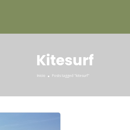
Kitesurf
Posts tagged "kitesurf"
Inicio