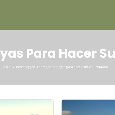
ayas Para Hacer Su
Posts tagged "Las mejores playas para hacer surf en Cantabria"
Inicio