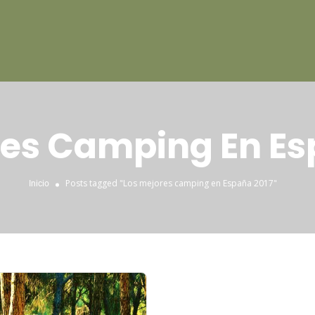
res Camping En Es
Posts tagged "Los mejores camping en España 2017"
Inicio