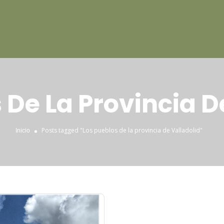
 De La Provincia D
Posts tagged "Los pueblos de la provincia de Valladolid"
Inicio