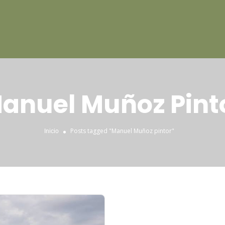
anuel Muñoz Pint
Posts tagged "Manuel Muñoz pintor"
Inicio