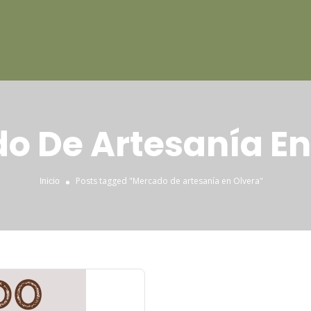
o De Artesanía En
Posts tagged "Mercado de artesanía en Olvera"
Inicio