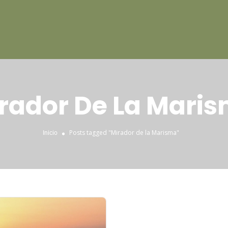
rador De La Mari
Posts tagged "Mirador de la Marisma"
Inicio