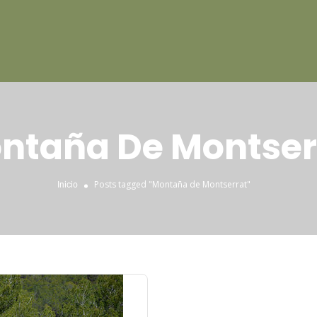
ntaña De Montser
Posts tagged "Montaña de Montserrat"
Inicio