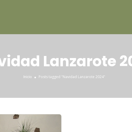
vidad Lanzarote 2
Posts tagged "Navidad Lanzarote 2024"
Inicio