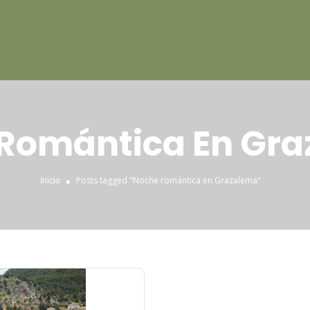
Romántica En Gr
Posts tagged "Noche romántica en Grazalema"
Inicio