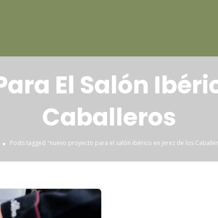
ara El Salón Ibéric
Caballeros
Posts tagged "nuevo proyecto para el salón ibérico en Jerez de los Caballe