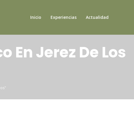
Inicio
Experiencias
Actualidad
o En Jerez De Los
ros"