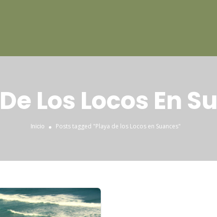
 De Los Locos En S
Posts tagged "Playa de los Locos en Suances"
Inicio