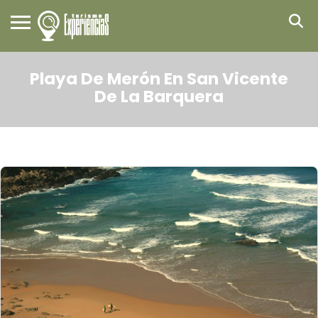
Playa De Merón En San Vicente
De La Barquera