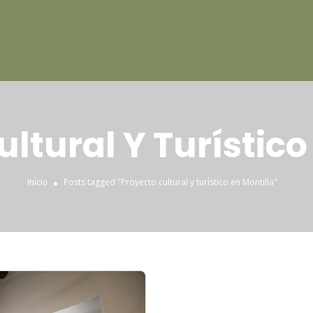
ltural Y Turístico
Posts tagged "Proyecto cultural y turístico en Montilla"
Inicio