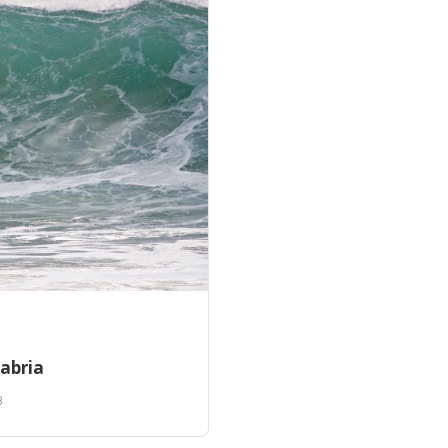
abria
8