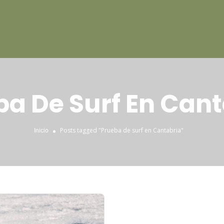
ba De Surf En Cant
Posts tagged "Prueba de surf en Cantabria"
Inicio