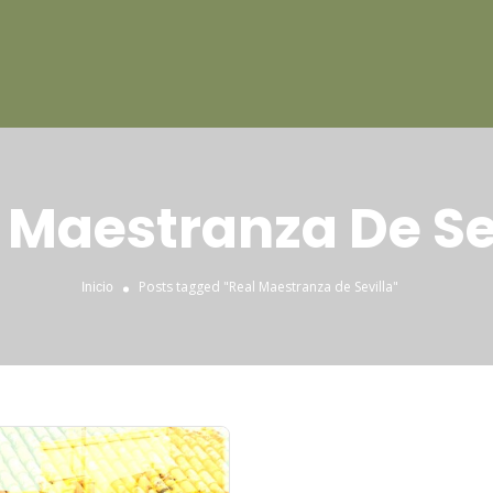
 Maestranza De Se
Posts tagged "Real Maestranza de Sevilla"
Inicio