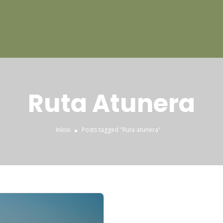
Ruta Atunera
Posts tagged "Ruta atunera"
Inicio