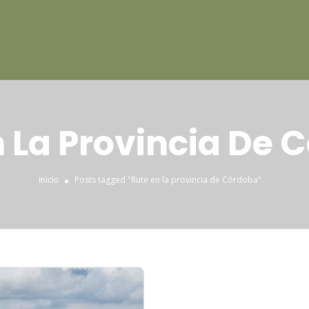
n La Provincia De 
Posts tagged "Rute en la provincia de Córdoba"
Inicio