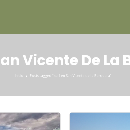
San Vicente De La
Posts tagged "surf en San Vicente de la Barquera"
Inicio