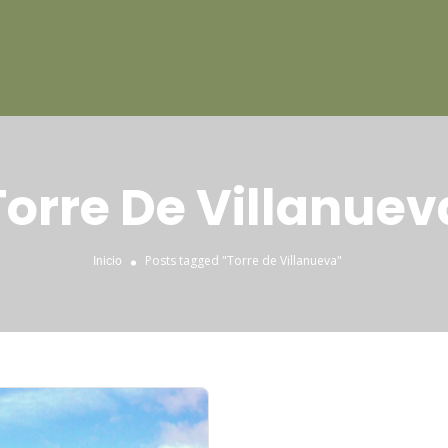
Torre De Villanuev
Posts tagged "Torre de Villanueva"
Inicio