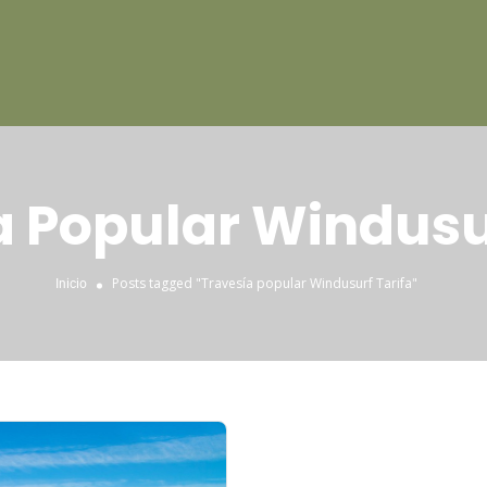
a Popular Windusur
Posts tagged "Travesía popular Windusurf Tarifa"
Inicio