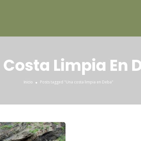
 Costa Limpia En 
Posts tagged "Una costa limpia en Deba"
Inicio