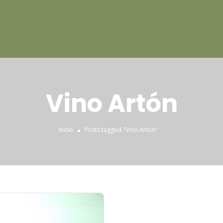
Vino Artón
Posts tagged "Vino Artón"
Inicio