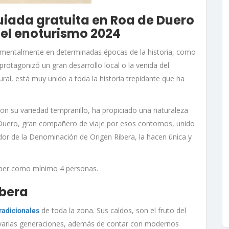
guiada gratuita en Roa de Duero
el enoturismo 2024
damentalmente en determinadas épocas de la historia, como
a protagonizó un gran desarrollo local o la venida del
al, está muy unido a toda la historia trepidante que ha
n su variedad tempranillo, ha propiciado una naturaleza
ío Duero, gran compañero de viaje por esos contornos, unido
ador de la Denominación de Origen Ribera, la hacen única y
 haber como mínimo 4 personas.
ibera
de toda la zona. Sus caldos, son el fruto del
radicionales
e varias generaciones, además de contar con modernos