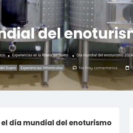
dial del enoturi
Día mundial del enoturismo 2024
icio
Experiencias en la Ribera del Duero
No hay comentarios
 del Duero
,
Experiencias Vitivinícolas
l día mundial del enoturismo