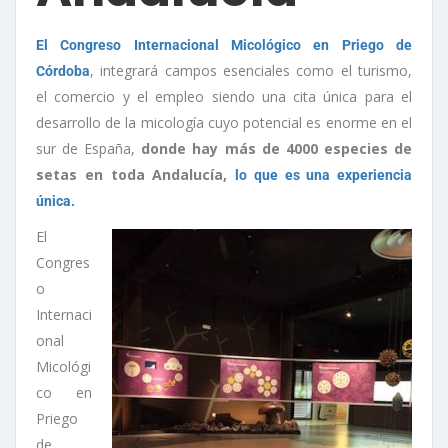
El Congreso Internacional Micológico en Priego de
, integrará campos esenciales como el turismo,
Córdoba
el comercio y el empleo siendo una cita única para el
desarrollo de la micología cuyo potencial es enorme en el
sur de España,
donde hay más de 4000 especies de
setas en toda Andalucía,
lo que es una experiencia
única.
El
Congres
o
Internaci
onal
Micológi
co en
Priego
de