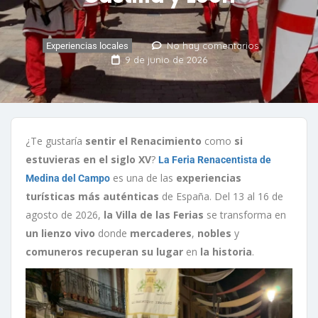
No hay comentarios
Experiencias locales
9 de junio de 2026
¿Te gustaría
sentir el Renacimiento
como
si
estuvieras en el siglo XV
?
La Feria Renacentista de
es una de las
experiencias
Medina del Campo
turísticas más auténticas
de España. Del 13 al 16 de
agosto de 2026,
la Villa de las Ferias
se transforma en
un lienzo vivo
donde
mercaderes
,
nobles
y
comuneros
recuperan su lugar
en
la historia
.