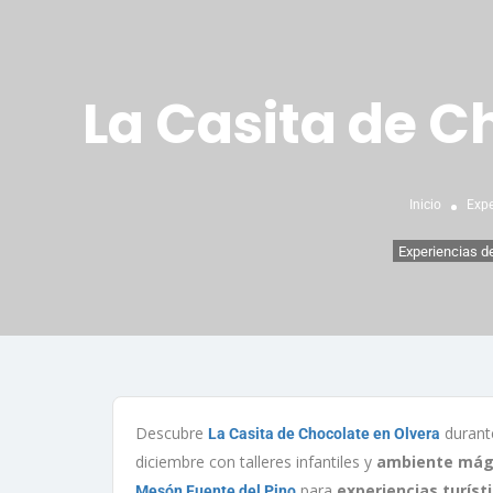
La Casita de C
Inicio
Expe
Experiencias d
Descubre
durante
La Casita de Chocolate en Olvera
diciembre con talleres infantiles y
ambiente mág
para
experiencias turíst
Mesón Fuente del Pino