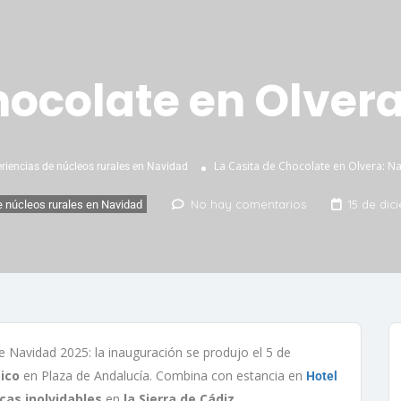
hocolate en Olver
La Casita de Chocolate en Olvera: N
riencias de núcleos rurales en Navidad
No hay comentarios
15 de dic
e núcleos rurales en Navidad
 Navidad 2025: la inauguración se produjo el 5 de
ico
en Plaza de Andalucía. Combina con estancia en
Hotel
icas inolvidables
en
la Sierra de Cádiz
.