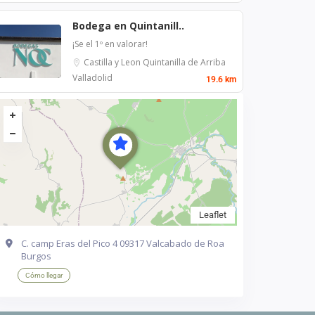
Bodega en Quintanill..
¡Se el 1º en valorar!
Castilla y Leon
Quintanilla de Arriba
Valladolid
19.6 km
Leaflet
C. camp Eras del Pico 4 09317 Valcabado de Roa
Burgos
Cómo llegar