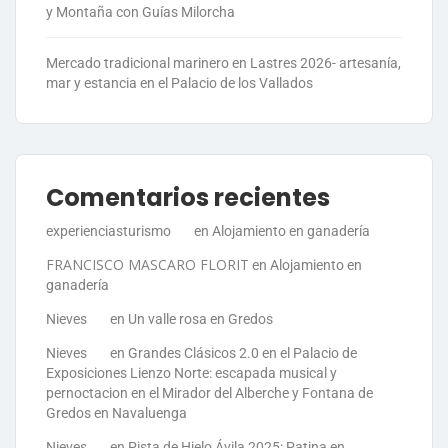
y Montaña con Guías Milorcha
Mercado tradicional marinero en Lastres 2026- artesanía,
mar y estancia en el Palacio de los Vallados
Comentarios recientes
experienciasturismo
en
Alojamiento en ganadería
FRANCISCO MASCARO FLORIT
en
Alojamiento en
ganadería
Nieves
en
Un valle rosa en Gredos
Nieves
en
Grandes Clásicos 2.0 en el Palacio de
Exposiciones Lienzo Norte: escapada musical y
pernoctacion en el Mirador del Alberche y Fontana de
Gredos en Navaluenga
Nieves
en
Pista de Hielo Ávila 2025: Patina en