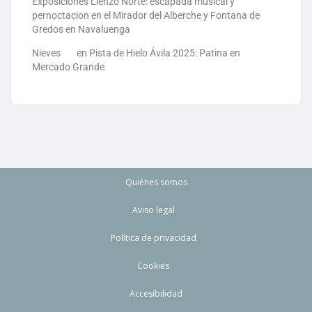
Exposiciones Lienzo Norte: escapada musical y
pernoctacion en el Mirador del Alberche y Fontana de
Gredos en Navaluenga
Nieves
en
Pista de Hielo Ávila 2025: Patina en
Mercado Grande
Quiénes somos
Aviso legal
Política de privacidad
Cookies
Accesibilidad